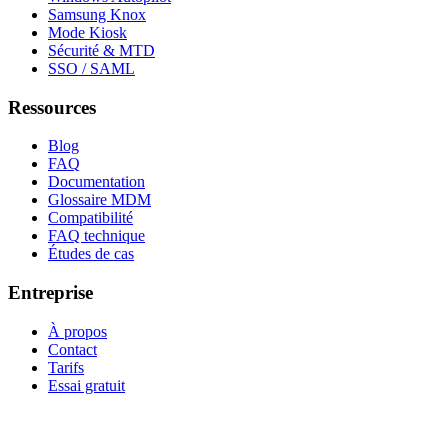
Samsung Knox
Mode Kiosk
Sécurité & MTD
SSO / SAML
Ressources
Blog
FAQ
Documentation
Glossaire MDM
Compatibilité
FAQ technique
Études de cas
Entreprise
À propos
Contact
Tarifs
Essai gratuit