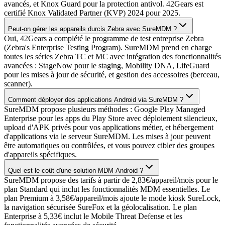
avancés, et Knox Guard pour la protection antivol. 42Gears est
certifié Knox Validated Partner (KVP) 2024 pour 2025.
Peut-on gérer les appareils durcis Zebra avec SureMDM ?
Oui, 42Gears a complété le programme de test entreprise Zebra
(Zebra's Enterprise Testing Program). SureMDM prend en charge
toutes les séries Zebra TC et MC avec intégration des fonctionnalités
avancées : StageNow pour le staging, Mobility DNA, LifeGuard
pour les mises à jour de sécurité, et gestion des accessoires (berceau,
scanner).
Comment déployer des applications Android via SureMDM ?
SureMDM propose plusieurs méthodes : Google Play Managed
Enterprise pour les apps du Play Store avec déploiement silencieux,
upload d'APK privés pour vos applications métier, et hébergement
d'applications via le serveur SureMDM. Les mises à jour peuvent
être automatiques ou contrôlées, et vous pouvez cibler des groupes
d'appareils spécifiques.
Quel est le coût d'une solution MDM Android ?
SureMDM propose des tarifs à partir de 2,83€/appareil/mois pour le
plan Standard qui inclut les fonctionnalités MDM essentielles. Le
plan Premium à 3,58€/appareil/mois ajoute le mode kiosk SureLock,
la navigation sécurisée SureFox et la géolocalisation. Le plan
Enterprise à 5,33€ inclut le Mobile Threat Defense et les