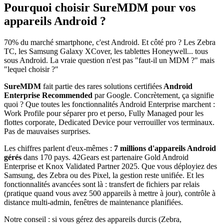
Pourquoi choisir SureMDM pour vos
appareils Android ?
70% du marché smartphone, c'est Android. Et côté pro ? Les Zebra
TC, les Samsung Galaxy XCover, les tablettes Honeywell... tous
sous Android. La vraie question n'est pas "faut-il un MDM ?" mais
"lequel choisir ?"
SureMDM
fait partie des rares solutions certifiées
Android
Enterprise Recommended
par Google. Concrètement, ça signifie
quoi ? Que toutes les fonctionnalités Android Enterprise marchent :
Work Profile pour séparer pro et perso, Fully Managed pour les
flottes corporate, Dedicated Device pour verrouiller vos terminaux.
Pas de mauvaises surprises.
Les chiffres parlent d'eux-mêmes :
7 millions d'appareils Android
gérés
dans 170 pays. 42Gears est partenaire Gold Android
Enterprise et Knox Validated Partner 2025. Que vous déployiez des
Samsung, des Zebra ou des Pixel, la gestion reste unifiée. Et les
fonctionnalités avancées sont là : transfert de fichiers par relais
(pratique quand vous avez 500 appareils à mettre à jour), contrôle à
distance multi-admin, fenêtres de maintenance planifiées.
Notre conseil : si vous gérez des appareils durcis (Zebra,