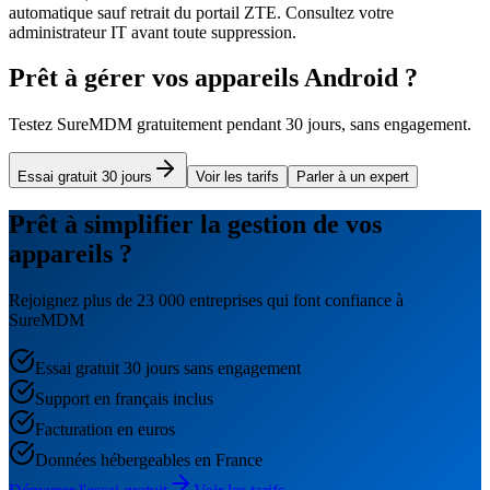
automatique sauf retrait du portail ZTE. Consultez votre
administrateur IT avant toute suppression.
Prêt à gérer vos appareils Android ?
Testez SureMDM gratuitement pendant 30 jours, sans engagement.
Essai gratuit 30 jours
Voir les tarifs
Parler à un expert
Prêt à simplifier la gestion de vos
appareils ?
Rejoignez plus de 23 000 entreprises qui font confiance à
SureMDM
Essai gratuit 30 jours sans engagement
Support en français inclus
Facturation en euros
Données hébergeables en France