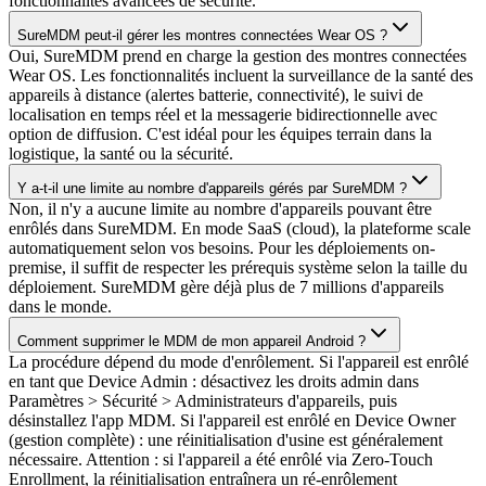
fonctionnalités avancées de sécurité.
SureMDM peut-il gérer les montres connectées Wear OS ?
Oui, SureMDM prend en charge la gestion des montres connectées
Wear OS. Les fonctionnalités incluent la surveillance de la santé des
appareils à distance (alertes batterie, connectivité), le suivi de
localisation en temps réel et la messagerie bidirectionnelle avec
option de diffusion. C'est idéal pour les équipes terrain dans la
logistique, la santé ou la sécurité.
Y a-t-il une limite au nombre d'appareils gérés par SureMDM ?
Non, il n'y a aucune limite au nombre d'appareils pouvant être
enrôlés dans SureMDM. En mode SaaS (cloud), la plateforme scale
automatiquement selon vos besoins. Pour les déploiements on-
premise, il suffit de respecter les prérequis système selon la taille du
déploiement. SureMDM gère déjà plus de 7 millions d'appareils
dans le monde.
Comment supprimer le MDM de mon appareil Android ?
La procédure dépend du mode d'enrôlement. Si l'appareil est enrôlé
en tant que Device Admin : désactivez les droits admin dans
Paramètres > Sécurité > Administrateurs d'appareils, puis
désinstallez l'app MDM. Si l'appareil est enrôlé en Device Owner
(gestion complète) : une réinitialisation d'usine est généralement
nécessaire. Attention : si l'appareil a été enrôlé via Zero-Touch
Enrollment, la réinitialisation entraînera un ré-enrôlement