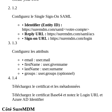
1.2
Configurez le Single Sign-On SAML
•
Identifier (Entity ID) :
https://suremdm.com/saml/<votre-compte>
•
Reply URL :
https://suremdm.com/saml/acs
•
Sign-on URL :
https://suremdm.com/login
1.3
Configurez les attributs
• email : user.mail
• firstName : user.givenname
• lastName : user.surname
• groups : user.groups (optionnel)
1.4
Téléchargez le certificat et les métadonnées
Téléchargez le certificat Base64 et notez le Login URL et
Azure AD Identifier
Côté SureMDM