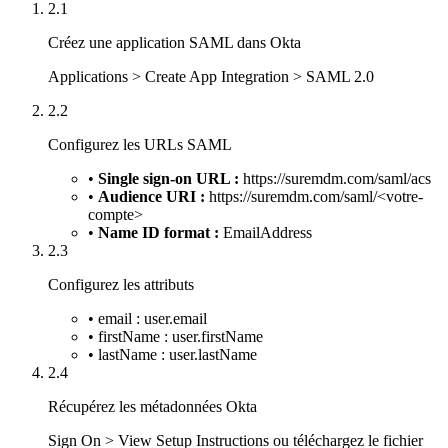
2.1
Créez une application SAML dans Okta
Applications > Create App Integration > SAML 2.0
2.2
Configurez les URLs SAML
•
Single sign-on URL :
https://suremdm.com/saml/acs
•
Audience URI :
https://suremdm.com/saml/<votre-
compte>
•
Name ID format :
EmailAddress
2.3
Configurez les attributs
• email : user.email
• firstName : user.firstName
• lastName : user.lastName
2.4
Récupérez les métadonnées Okta
Sign On > View Setup Instructions ou téléchargez le fichier